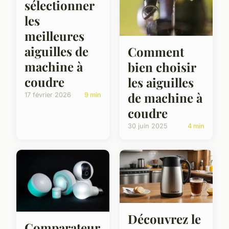
sélectionner
les
meilleures
aiguilles de
Comment
machine à
bien choisir
coudre
les aiguilles
de machine à
17 février 2026
9 min
coudre
30 juin 2025
4 min
Découvrez le
Comparateur