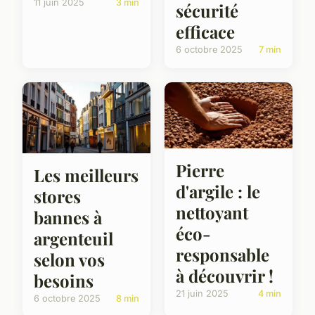
11 juin 2025
3 min
sécurité
efficace
6 octobre 2025
7 min
Pierre
Les meilleurs
d'argile : le
stores
nettoyant
bannes à
éco-
argenteuil
responsable
selon vos
à découvrir !
besoins
21 juin 2025
4 min
6 octobre 2025
8 min