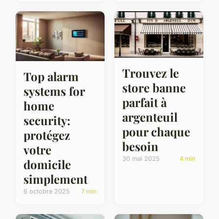
Trouvez le
Top alarm
store banne
systems for
parfait à
home
argenteuil
security:
pour chaque
protégez
besoin
votre
30 mai 2025
4 min
domicile
simplement
6 octobre 2025
7 min