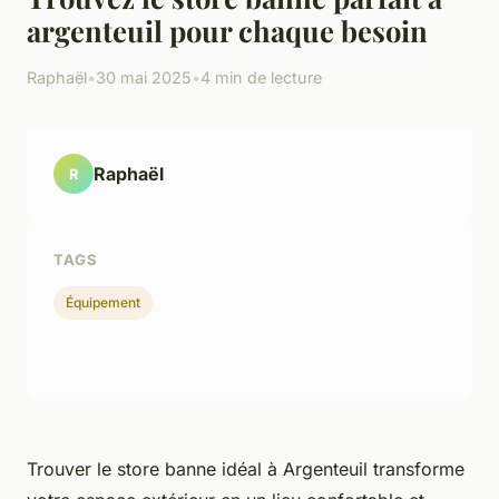
argenteuil pour chaque besoin
Raphaël
•
30 mai 2025
•
4 min de lecture
Raphaël
R
TAGS
Équipement
Trouver le store banne idéal à Argenteuil transforme