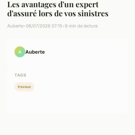
Les avantages d'un expert
d'assuré lors de vos sinistres
Auberte
•
06/07/2026 07:15
•
9 min de lecture
Auberte
A
TAGS
travaux