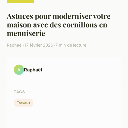
Astuces pour moderniser votre
maison avec des cornillons en
menuiserie
Raphaël
•
17 février 2026
•
7 min de lecture
Raphaël
R
TAGS
Travaux